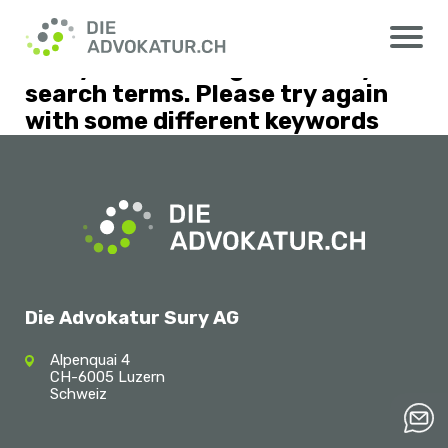
http://adventure.loc/wissenstransfer/
Nothing Found
Sorry, but nothing matched your
search terms. Please try again
with some different keywords
Die Advokatur Sury AG
Alpenquai 4
CH-6005 Luzern
Schweiz