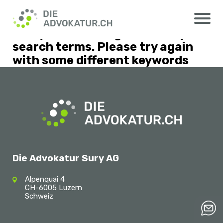
http://adventure.loc/wissenstransfer/
Nothing Found
Sorry, but nothing matched your
search terms. Please try again
with some different keywords
Die Advokatur Sury AG
Alpenquai 4
CH-6005 Luzern
Schweiz