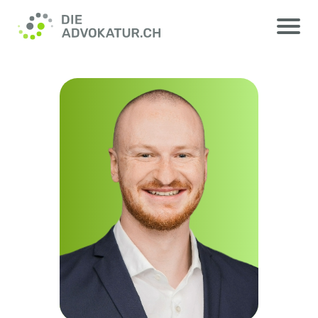
Elio Bacchetta, MLaw