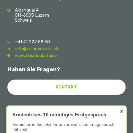
Alpenquai 4
CH-6005 Luzern
Schweiz
+41 41 227 58 58
info@dieadvokatur.ch
www.dieadvokatur.ch
Haben Sie Fragen?
KONTAKT
×
Follow Us
Kostenloses 10 minütiges Erstgespräch
Vereinbaren Sie jetzt Ihr unverbindliches Erstgespräch
mit uns!