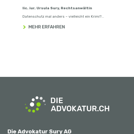
lic. iur. Ursula Sury, Rechtsanwältin
lic. 
Datenschutz mal anders – vielleicht ein Krimi?...
Justit
MEHR ERFAHREN
D
Die Advokatur Sury AG