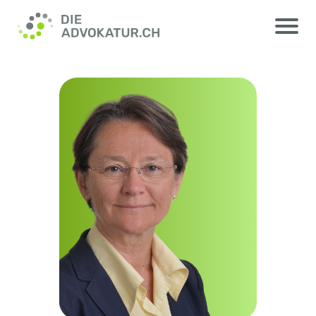
Ursula Sury, RA lic. iur