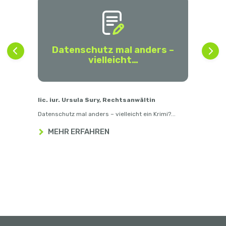
Datenschutz mal anders –
vielleicht…
lic. iur. Ursula Sury, Rechtsanwältin
lic. 
Datenschutz mal anders – vielleicht ein Krimi?...
Justit
MEHR ERFAHREN
D