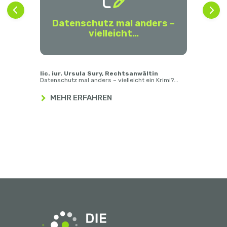
Datenschutz mal anders –
vielleicht…
nar,
lic. iur. Ursula Sury, Rechtsanwältin
lic.
Datenschutz mal anders – vielleicht ein Krimi?...
4.0...
MEHR ERFAHREN
D