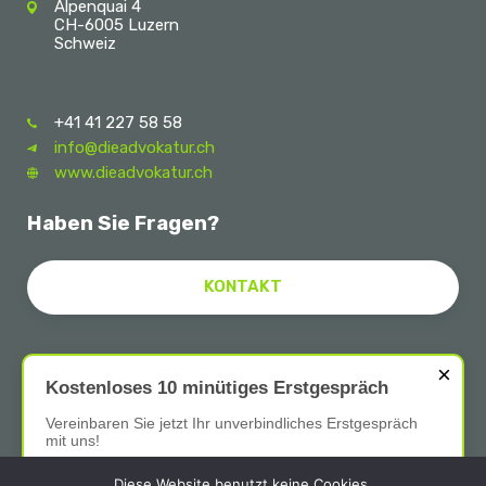
Alpenquai 4
CH-6005 Luzern
Schweiz
+41 41 227 58 58
info@dieadvokatur.ch
www.dieadvokatur.ch
Haben Sie Fragen?
KONTAKT
×
Follow Us
Kostenloses 10 minütiges Erstgespräch
Vereinbaren Sie jetzt Ihr unverbindliches Erstgespräch
mit uns!
Diese Website benutzt keine Cookies.
Kontakt aufnehmen