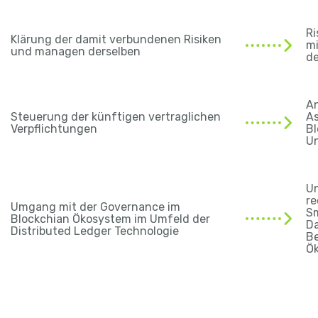
Ri
Klärung der damit verbundenen Risiken
mi
und managen derselben
de
An
Steuerung der künftigen vertraglichen
As
Verpflichtungen
Bl
U
U
re
Umgang mit der Governance im
Sm
Blockchian Ökosystem im Umfeld der
Da
Distributed Ledger Technologie
Be
Ö