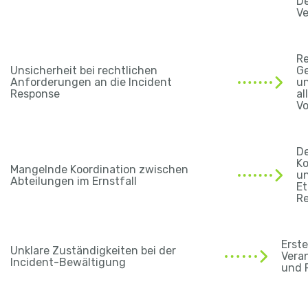
De
Ve
R
Unsicherheit bei rechtlichen
Ge
Anforderungen an die Incident
un
Response
al
V
De
K
Mangelnde Koordination zwischen
un
Abteilungen im Ernstfall
Et
R
Erste
Unklare Zuständigkeiten bei der
Vera
Incident-Bewältigung
und 